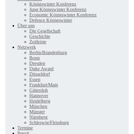
Königswinter Konferenz
Jung Königswinter Konferenz
Economic Königswinter Konferenz
Defence Königswinter
Über uns
Die Gesellschaft
Geschichte
Zeitleiste
Netzwerk
Berlin/Brandenburg
Bonn
Dresden
Duke Award
Düsseldorf
Essen
Frankfurt/Main
Gütersloh
Hannover
Heidelberg
München
Münster
Nürnberg
Schleswig/Flensburg
Termine
Brexit