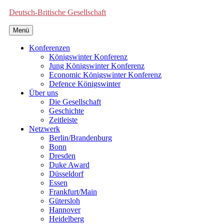
Deutsch-Britische Gesellschaft
Menü
Konferenzen
Königswinter Konferenz
Jung Königswinter Konferenz
Economic Königswinter Konferenz
Defence Königswinter
Über uns
Die Gesellschaft
Geschichte
Zeitleiste
Netzwerk
Berlin/Brandenburg
Bonn
Dresden
Duke Award
Düsseldorf
Essen
Frankfurt/Main
Gütersloh
Hannover
Heidelberg