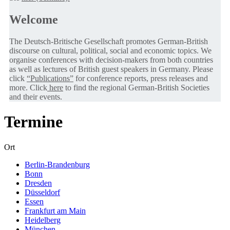
Welcome
The Deutsch-Britische Gesellschaft promotes German-British
discourse on cultural, political, social and economic topics. We
organise conferences with decision-makers from both countries
as well as lectures of British guest speakers in Germany. Please
click
“Publications”
for conference reports, press releases and
more. Click
here
to find the regional German-British Societies
and their events.
Termine
Ort
Berlin-Brandenburg
Bonn
Dresden
Düsseldorf
Essen
Frankfurt am Main
Heidelberg
München