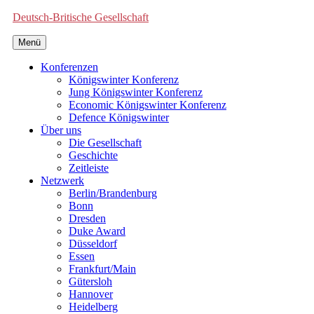
Deutsch-Britische Gesellschaft
Menü
Konferenzen
Königswinter Konferenz
Jung Königswinter Konferenz
Economic Königswinter Konferenz
Defence Königswinter
Über uns
Die Gesellschaft
Geschichte
Zeitleiste
Netzwerk
Berlin/Brandenburg
Bonn
Dresden
Duke Award
Düsseldorf
Essen
Frankfurt/Main
Gütersloh
Hannover
Heidelberg