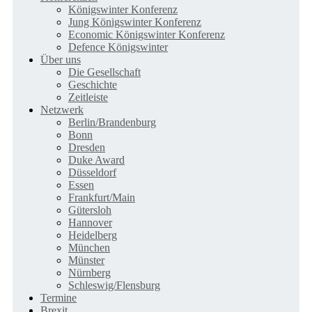
Königswinter Konferenz
Jung Königswinter Konferenz
Economic Königswinter Konferenz
Defence Königswinter
Über uns
Die Gesellschaft
Geschichte
Zeitleiste
Netzwerk
Berlin/Brandenburg
Bonn
Dresden
Duke Award
Düsseldorf
Essen
Frankfurt/Main
Gütersloh
Hannover
Heidelberg
München
Münster
Nürnberg
Schleswig/Flensburg
Termine
Brexit