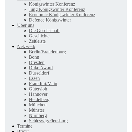
Königswinter Konferenz
Jung Königswinter Konferenz
Economic Königswinter Konferenz
Defence Königswinter
Über uns
Die Gesellschaft
Geschichte
Zeitleiste
Netzwerk
Berlin/Brandenburg
Bonn
Dresden
Duke Award
Düsseldorf
Essen
Frankfurt/Main
Gütersloh
Hannover
Heidelberg
München
Münster
Nürnberg
Schleswig/Flensburg
Termine
Brexit