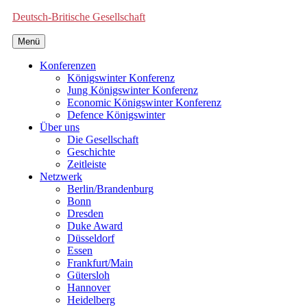
Deutsch-Britische Gesellschaft
Menü
Konferenzen
Königswinter Konferenz
Jung Königswinter Konferenz
Economic Königswinter Konferenz
Defence Königswinter
Über uns
Die Gesellschaft
Geschichte
Zeitleiste
Netzwerk
Berlin/Brandenburg
Bonn
Dresden
Duke Award
Düsseldorf
Essen
Frankfurt/Main
Gütersloh
Hannover
Heidelberg