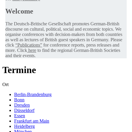
Welcome
The Deutsch-Britische Gesellschaft promotes German-British
discourse on cultural, political, social and economic topics. We
organise conferences with decision-makers from both countries
as well as lectures of British guest speakers in Germany. Please
click
“Publications”
for conference reports, press releases and
more. Click
here
to find the regional German-British Societies
and their events.
Termine
Ort
Berlin-Brandenburg
Bonn
Dresden
Düsseldorf
Essen
Frankfurt am Main
Heidelberg
München