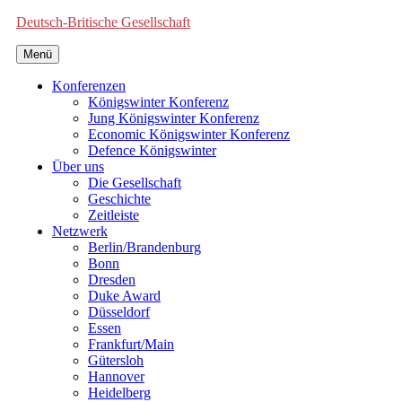
Deutsch-Britische Gesellschaft
Menü
Konferenzen
Königswinter Konferenz
Jung Königswinter Konferenz
Economic Königswinter Konferenz
Defence Königswinter
Über uns
Die Gesellschaft
Geschichte
Zeitleiste
Netzwerk
Berlin/Brandenburg
Bonn
Dresden
Duke Award
Düsseldorf
Essen
Frankfurt/Main
Gütersloh
Hannover
Heidelberg