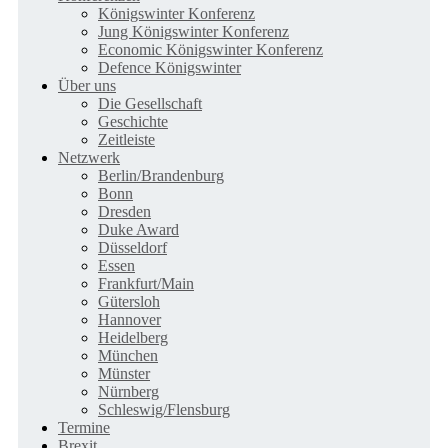
Königswinter Konferenz
Jung Königswinter Konferenz
Economic Königswinter Konferenz
Defence Königswinter
Über uns
Die Gesellschaft
Geschichte
Zeitleiste
Netzwerk
Berlin/Brandenburg
Bonn
Dresden
Duke Award
Düsseldorf
Essen
Frankfurt/Main
Gütersloh
Hannover
Heidelberg
München
Münster
Nürnberg
Schleswig/Flensburg
Termine
Brexit