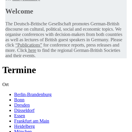
Welcome
The Deutsch-Britische Gesellschaft promotes German-British
discourse on cultural, political, social and economic topics. We
organise conferences with decision-makers from both countries
as well as lectures of British guest speakers in Germany. Please
click
“Publications”
for conference reports, press releases and
more. Click
here
to find the regional German-British Societies
and their events.
Termine
Ort
Berlin-Brandenburg
Bonn
Dresden
Düsseldorf
Essen
Frankfurt am Main
Heidelberg
München